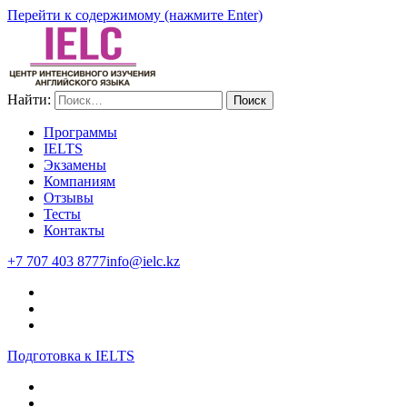
Перейти к содержимому (нажмите Enter)
Найти:
IELC
Intensive English Language Center
Программы
IELTS
Экзамены
Компаниям
Отзывы
Тесты
Контакты
+7 707 403 8777
info@ielc.kz
Подготовка к IELTS